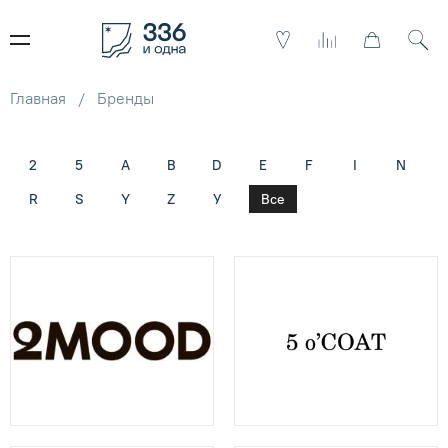
Главная
Бренды
2
5
A
B
D
E
F
I
N
R
S
Y
Z
У
Все