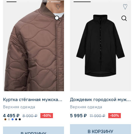
Куртка стёганная мужская SHU
Дождевик городской мужской SHU
Верхняя одежда
Верхняя одежда
4 495 ₽
5 995 ₽
8 990 ₽
-50%
11 990 ₽
-50%
В КОРЗИНУ
В КОРЗИНУ